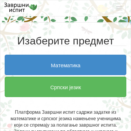
Нави
Изаберите предмет
Математика
Српски језик
Платформа Завршни испит садржи задатке из
математике и српског језика намењене ученицима
који се спремају за полагање завршног испита.