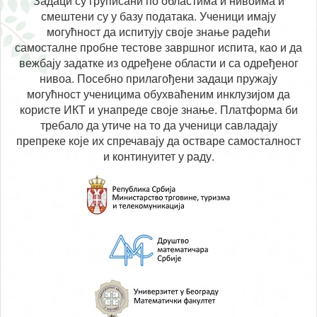
Задаци су груписани по областима и нивоима и
смештени су у базу података. Ученици имају
могућност да испитују своје знање радећи
самосталне пробне тестове завршног испита, као и да
вежбају задатке из одређене области и са одређеног
нивоа. Посебно прилагођени задаци пружају
могућност ученицима обухваћеним инклузијом да
користе ИКТ и унапреде своје знање. Платформа би
требало да утиче на то да ученици савладају
препреке које их спречавају да остваре самосталност
и континуитет у раду.